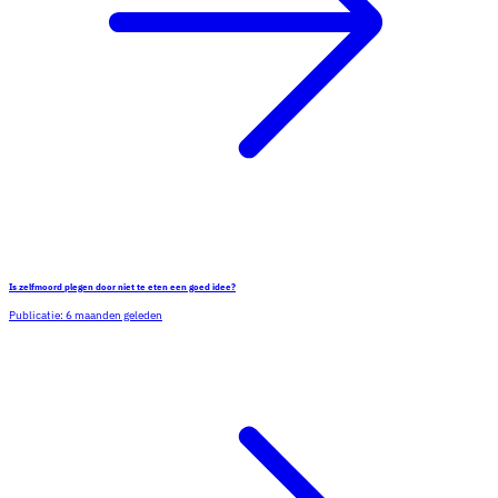
Is zelfmoord plegen door niet te eten een goed idee?
Publicatie:
6 maanden geleden