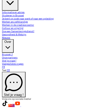
Informatie en advies
Studeren in Brussel
Je bent op zoek naar werk of naar een opleiding
Werken als zelfstandige
Werken in de creatieve sector
Cultuur en vrije tijd
Doe een Samenlevingsdienst!
Gezondheid & Welzijn
Nieuws
Over
Brussel-J
Onze partners
Stel je vraag !
Veelgestelde vragen
FR
Taal
FR
Stel je vraag !
Volg ons op sociale media!