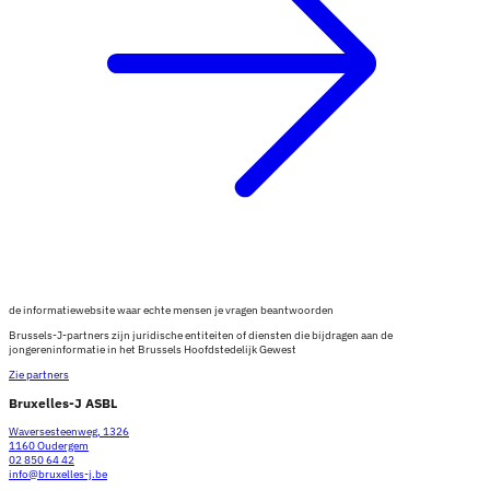
de informatiewebsite waar echte mensen je vragen beantwoorden
Brussels-J-partners zijn juridische entiteiten of diensten die bijdragen aan de
jongereninformatie in het Brussels Hoofdstedelijk Gewest
Zie partners
Bruxelles-J ASBL
Waversesteenweg, 1326
1160 Oudergem
02 850 64 42
info@bruxelles-j.be