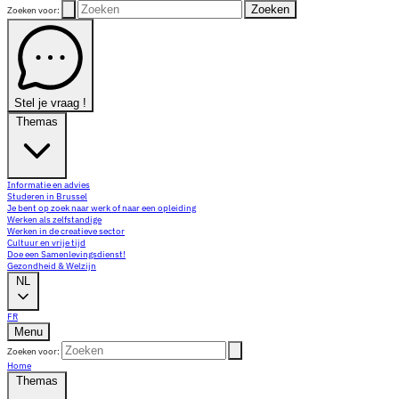
Zoeken
Zoeken voor:
Stel je vraag !
Themas
Informatie en advies
Studeren in Brussel
Je bent op zoek naar werk of naar een opleiding
Werken als zelfstandige
Werken in de creatieve sector
Cultuur en vrije tijd
Doe een Samenlevingsdienst!
Gezondheid & Welzijn
NL
FR
Menu
Zoeken voor:
Home
Themas