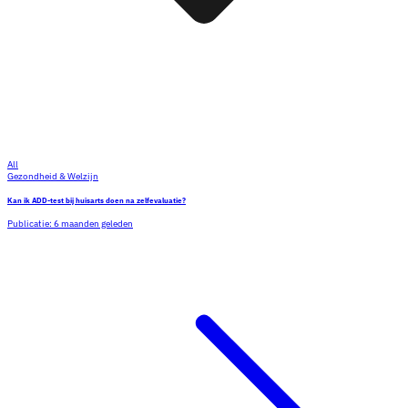
All
Gezondheid & Welzijn
Kan ik ADD-test bij huisarts doen na zelfevaluatie?
Publicatie:
6 maanden geleden