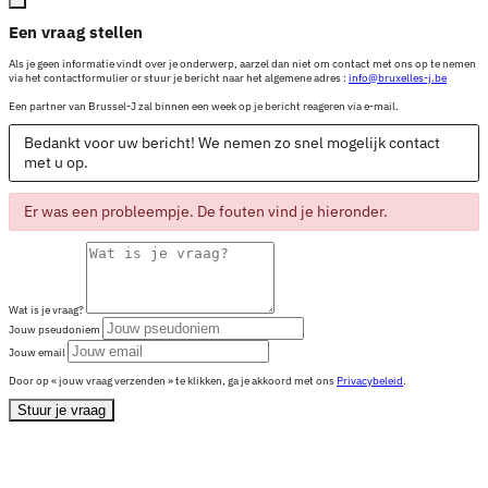
Een vraag stellen
Als je geen informatie vindt over je onderwerp, aarzel dan niet om contact met ons op te nemen
via het contactformulier or stuur je bericht naar het algemene adres :
info@bruxelles-j.be
Een partner van Brussel-J zal binnen een week op je bericht reageren via e-mail.
Bedankt voor uw bericht! We nemen zo snel mogelijk contact
met u op.
Er was een probleempje. De fouten vind je hieronder.
Wat is je vraag?
Jouw pseudoniem
Jouw email
Door op « jouw vraag verzenden » te klikken, ga je akkoord met ons
Privacybeleid
.
Stuur je vraag