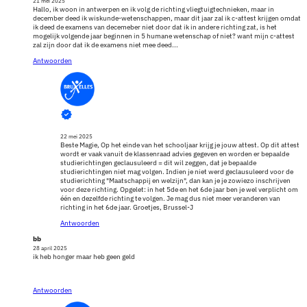
21 mei 2025
Hallo, ik woon in antwerpen en ik volg de richting vliegtuigtechnieken, maar in
december deed ik wiskunde-wetenschappen, maar dit jaar zal ik c-attest krijgen omdat
ik deed de examens van decemeber niet door dat ik in andere richting zat, is het
mogelijk volgende jaar beginnen in 5 humane wetenschap of niet? want mijn c-attest
zal zijn door dat ik de examens niet mee deed...
Antwoorden
22 mei 2025
Beste Magie, Op het einde van het schooljaar krijg je jouw attest. Op dit attest
wordt er vaak vanuit de klassenraad advies gegeven en worden er bepaalde
studierichtingen geclausuleerd = dit wil zeggen, dat je bepaalde
studierichtingen niet mag volgen. Indien je niet werd geclausuleerd voor de
studierichting "Maatschappij en welzijn", dan kan je je zowiezo inschrijven
voor deze richting. Opgelet: in het 5de en het 6de jaar ben je wel verplicht om
één en dezelfde richting te volgen. Je mag dus niet meer veranderen van
richting in het 6de jaar. Groetjes, Brussel-J
Antwoorden
bb
28 april 2025
ik heb honger maar heb geen geld
Antwoorden