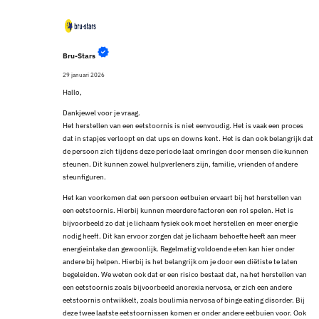
Bru-Stars
29 januari 2026
Hallo,
Dankjewel voor je vraag.
Het herstellen van een eetstoornis is niet eenvoudig. Het is vaak een proces
dat in stapjes verloopt en dat ups en downs kent. Het is dan ook belangrijk dat
de persoon zich tijdens deze periode laat omringen door mensen die kunnen
steunen. Dit kunnen zowel hulpverleners zijn, familie, vrienden of andere
steunfiguren.
Het kan voorkomen dat een persoon eetbuien ervaart bij het herstellen van
een eetstoornis. Hierbij kunnen meerdere factoren een rol spelen. Het is
bijvoorbeeld zo dat je lichaam fysiek ook moet herstellen en meer energie
nodig heeft. Dit kan ervoor zorgen dat je lichaam behoefte heeft aan meer
energieintake dan gewoonlijk. Regelmatig voldoende eten kan hier onder
andere bij helpen. Hierbij is het belangrijk om je door een diëtiste te laten
begeleiden. We weten ook dat er een risico bestaat dat, na het herstellen van
een eetstoornis zoals bijvoorbeeld anorexia nervosa, er zich een andere
eetstoornis ontwikkelt, zoals boulimia nervosa of binge eating disorder. Bij
deze twee laatste eetstoornissen komen er onder andere eetbuien voor. Ook