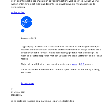
ik zit op internaat in lopem en mijn opvoeder heeft me verboden te douchen voor 2
weken of langer omdat ik te lang douchte is dat wel legaal om mijn hygiëne zo te
verminderen
Antwoorden
4 december 2025
Dag Tanguy, Deze situatie is absoluut niet normaal. Is het mogelijk voor jou
met een andere opvoeder erover te praten? Of misschien met je ouders of de
directie van het internaat? Het is heel belangrijk dat je niet alleen blijft. Je
moet de situatie bespreken met een volwassene die je vertrouwt en die je kan
helpen.
Als je het moeilijk vindt, kan je ook anoniem met
Awel
of
CLB
praten.
Aarzel niet om opnieuw contact met ons op te nemen als het nodig is ! Mvg,
Brussel-J
Antwoorden
?
25 oktober 2025
Bonsouir,
je ne parle pas francais bon, parce que je parle nederlandais