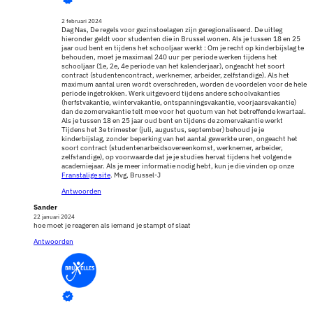
2 februari 2024
Dag Nas, De regels voor gezinstoelagen zijn geregionaliseerd. De uitleg
hieronder geldt voor studenten die in Brussel wonen. Als je tussen 18 en 25
jaar oud bent en tijdens het schooljaar werkt : Om je recht op kinderbijslag te
behouden, moet je maximaal 240 uur per periode werken tijdens het
schooljaar (1e, 2e, 4e periode van het kalenderjaar), ongeacht het soort
contract (studentencontract, werknemer, arbeider, zelfstandige). Als het
maximum aantal uren wordt overschreden, worden de voordelen voor de hele
periode ingetrokken. Werk uitgevoerd tijdens andere schoolvakanties
(herfstvakantie, wintervakantie, ontspanningsvakantie, voorjaarsvakantie)
dan de zomervakantie telt mee voor het quotum van het betreffende kwartaal.
Als je tussen 18 en 25 jaar oud bent en tijdens de zomervakantie werkt
Tijdens het 3e trimester (juli, augustus, september) behoud je je
kinderbijslag, zonder beperking van het aantal gewerkte uren, ongeacht het
soort contract (studentenarbeidsovereenkomst, werknemer, arbeider,
zelfstandige), op voorwaarde dat je je studies hervat tijdens het volgende
academiejaar. Als je meer informatie nodig hebt, kun je die vinden op onze
Franstalige site
. Mvg, Brussel-J
Antwoorden
Sander
22 januari 2024
hoe moet je reageren als iemand je stampt of slaat
Antwoorden