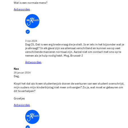
Wat is een normale mens?
Antwoorden
3 mei 2024
Dag CS, Dat is een erg brede vraag die je stelt. Is er iets in het bijzonder wat je
je afvraagt? In elk geval zijn we allemaal verschillend en kunnen we op veel
verschillende manieren normaal zijn. Aarzel niet om contact met ons op te
nemen als je hulp nodig hebt. Mvg, Brussel-J
Antwoorden
Nas
28 januari 2024
Dag,
Klopt het dat als ik een studentenjob doe en de werkuren van een student overschrijd,
mijn ouders mijn kinderbijslag niet meer ontvangen? Zo ja, wat moet er gebeuren om
dit te verhelpen?
Groetjes
Antwoorden