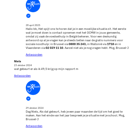
28 april 2025
Hallo bb, Het spijt ons te horen dat je in een moeilijke situatie zit. Het eerste
wat je moet doen is contact opnemen met het OCMW in jouw gemeente,
omdat zij vaak de voedselhulp in België beheren. Voor een deskundig
antwoord op al je vragen kan je steeds bellen naar de gratis nummers voor
sociale noodhulp: in Brussel via
0800 35 243,
in Wallonië via
1718
en in
Vlaanderen via
02 559 11 10
. Aarzel niet als je nog vragen hebt. Mvg, Brussel-J
Antwoorden
Niels
23 oktober 2024
wat gebeurt er als ik 49,5 krijg op mijn rapport m
Antwoorden
29 oktober 2024
Dag Niels, Als dat gebeurt, heb je een paar maanden de tijd om het goed te
maken. Aan het einde van het jaar bespreek je je situatie met je school. Mvg,
Brussel-J
Antwoorden