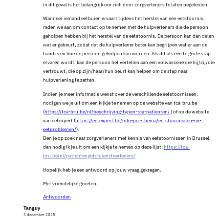
in dit geval is het belangrijk om zich door zorgverleners te laten begeleiden.
Wanneer iemand eetbuien ervaart tijdens het herstel van een eetstoornis,
raden we aan om contact op te nemen met de hulpverleners die de persoon
geholpen hebben bij het herstel van de eetstoornis. De persoon kan dan delen
wat er gebeurt, zodat dat de hulpverlener beter kan begrijpen wat er aan de
hand is en hoe de persoon geholpen kan worden. Als dit als een te grote stap
ervaren wordt, kan de persoon het vertellen aan een volwassene die hij/zij/die
vertrouwt, die op zijn/haar/hun beurt kan helpen om de stap naar
hulpverlening te zetten.
Indien je meer informatie wenst over de verschillende eetstoornissen,
nodigen we je uit om een kijkje te nemen op de website van tca-bru.be
(
https://tca-bru.be/nl/beschrijving-typen-tca-patienten/
) of op de website
van eetexpert (
https://eetexpert.be/info-per-thema/eetstoornissen-en-
eetproblemen/
).
Ben je op zoek naar zorgverleners met kennis van eetstoornissen in Brussel,
dan nodig ik je uit om een kijkje te nemen op deze lijst:
https://tca-
bru.be/nl/patientengids-dienstverleners/
Hopelijk heb je een antwoord op jouw vraag gekregen.
Met vriendelijke groeten,
Antwoorden
Tanguy
3 december 2025