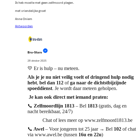
Ik heb moeite met geen zelfmoord plegen.
met vriendelijke groet
Anne Oniem
Antwoorden
Bru-Stars
28 oktober 2025
💛
Er is hulp – nu meteen.
Als je je nu niet veilig voelt of dringend hulp nodig
hebt
,
bel dan 112
of
ga naar de dichtstbijzijnde
spoeddienst
. Je wordt daar meteen geholpen
.
Je kan ook direct met iemand praten:
📞
Zelfmoordlijn 1813
– Bel
1813
(gratis, dag en
nacht bereikbaar, 24/7)
Chat of lees meer op www.zelfmoord1813.be
📞
Awel
– Voor jongeren tot 25 jaar → Bel
102
of chat
via www.awel.be (tussen
16u en 22u
)