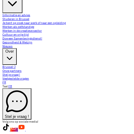
Informatie en advies
Studeren in Brussel
Je bent op zoek naar werk of naar een opleiding
Werken als zelfstandige
Werken in de creatieve sector
Cultuur en vrije tijd
Doe een Samenlevingsdienst!
Gezondheid & Welzijn
Nieuws
Over
Brussel-J
Onze partners
Stel je vraag !
Veelgestelde vragen
FR
Taal
FR
Stel je vraag !
Volg ons op sociale media!