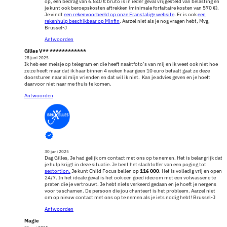
op, een bedrag van 6.840 € bruto is in ieder geval vrijgesteld van belasting en
je kunt ook beroepskosten aftrekken (minimale forfaitaire kosten van 570 €).
Je vindt
een rekenvoorbeeld op onze Franstalige website
. Er is ook
een
rekenhulp beschikbaar op Minfin
. Aarzel niet als je nog vragen hebt, Mvg,
Brussel-J
Antwoorden
Gilles V** ************
28 juni 2025
Ik heb een meisje op telegram en die heeft naaktfoto’s van mij en ik weet ook niet hoe
ze ze heeft maar dat ik haar binnen 4 weken haar geen 10 euro betaalt gaat ze deze
doorsturen naar al mijn vrienden en dat wil ik niet. Kan je advies geven en je hoeft
daarvoor niet naar me thuis te komen.
Antwoorden
30 juni 2025
Dag Gilles, Je had gelijk om contact met ons op te nemen. Het is belangrijk dat
je hulp krijgt in deze situatie. Je bent het slachtoffer van een poging tot
sextortion.
Je kunt Child Focus bellen op
116 000
. Het is volledig vrij en open
24/7. In het ideale geval is het ook een goed idee om met een volwassene te
praten die je vertrouwt. Je hebt niets verkeerd gedaan en je hoeft je nergens
voor te schamen. De persoon die jou chanteert is het probleem. Aarzel niet
om op nieuw contact met ons op te nemen als je iets nodig hebt! Brussel-J
Antwoorden
Magie