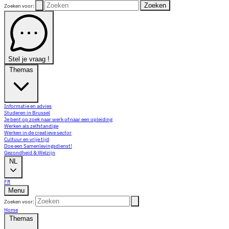
Zoeken
Zoeken voor:
Stel je vraag !
Themas
Informatie en advies
Studeren in Brussel
Je bent op zoek naar werk of naar een opleiding
Werken als zelfstandige
Werken in de creatieve sector
Cultuur en vrije tijd
Doe een Samenlevingsdienst!
Gezondheid & Welzijn
NL
FR
Menu
Zoeken voor:
Home
Themas