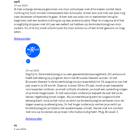
cyril
23 mei 2024
Ik heb onlangs de keuze genomen om mijn schooljaar niet af te maken omdat deze
richting mij toch minder interesseerd dan ik hoopte. ik ben dus ook niet van plan nog
naar de lessen of examens te gaan. ik ben wel van plan om in september terug te
beginnen met een andere richting en op een andere locatie. Maar ik vroeg me af of het
vroegtijdig stoppen met dit jaar een eefect zal hebben op de kinderbijslag van mijn
ouders. En of ik mij moet uitschrijven bij mijn school nu of dat ik het gewoon zo mag
laten.
Antwoorden
24 mei 2024
Dag Cyril, De kinderbijslag is nu een gewestelijke bevoegdheid. Dit antwoord
heeft betrekking op jongeren die in het Brussels Gewest wonen. In het
Brussels Gewest is de kinderbijslag onvoorwaardelijk tot 31 augustus van het
jaar waarin je 18 wordt. Daarna, tussen 18 en 25 jaar, moet je aan bepaalde
voorwaarden voldoen: je moet voltijds studeren, je moet een opleiding volgen
of je moet stage lopen. In het secundair onderwijs bepaalt de wet dat je de
lessen regelmatig moet volgen. Als je meerderjarig bent en ongeoorloofd
afwezig bent, loop je het risico je recht op kinderbijslag te verliezen voor de
dagen waarop je afwezig was. In het hoger onderwijs verlies je je recht op
kinderbijslag als je tijdens het academiejaar uitvalt. Aarzel niet om contact
met ons op te nemen als je meer informatie nodig hebt. Mvg, Brussel-J
Antwoorden
cs
2 mei 2024