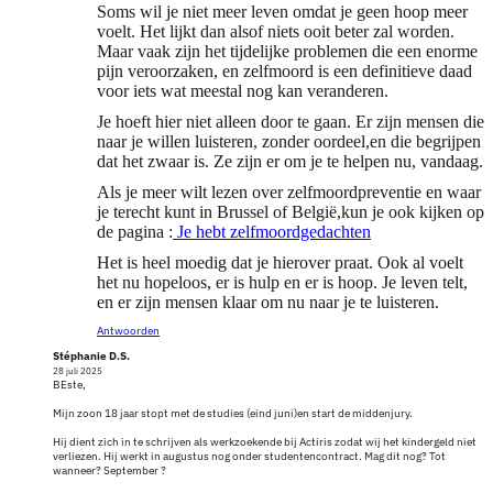
Soms wil je niet meer leven omdat je geen hoop meer
voelt. Het lijkt dan alsof niets ooit beter zal worden.
Maar vaak zijn het tijdelijke problemen die een enorme
pijn veroorzaken, en zelfmoord is een definitieve daad
voor iets wat meestal nog kan veranderen.
Je hoeft hier niet alleen door te gaan. Er zijn mensen die
naar je willen luisteren, zonder oordeel,en die begrijpen
dat het zwaar is. Ze zijn er om je te helpen nu, vandaag.
Als je meer wilt lezen over zelfmoordpreventie en waar
je terecht kunt in Brussel of België,kun je ook kijken op
de pagina :
Je hebt zelfmoordgedachten
Het is heel moedig dat je hierover praat. Ook al voelt
het nu hopeloos, er is hulp en er is hoop. Je leven telt,
en er zijn mensen klaar om nu naar je te luisteren.
Antwoorden
Stéphanie D.S.
28 juli 2025
BEste,
Mijn zoon 18 jaar stopt met de studies (eind juni)en start de middenjury.
Hij dient zich in te schrijven als werkzoekende bij Actiris zodat wij het kindergeld niet
verliezen. Hij werkt in augustus nog onder studentencontract. Mag dit nog? Tot
wanneer? September ?