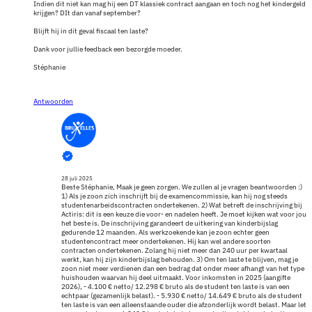
Indien dit niet kan mag hij een DT klassiek contract aangaan en toch nog het kindergeld
krijgen? DIt dan vanaf september?
Blijft hij in dit geval fiscaal ten laste?
Dank voor jullie feedback een bezorgde moeder.
Stéphanie
Antwoorden
28 juli 2025
Beste Stéphanie,
Maak je geen zorgen. We zullen al je vragen beantwoorden :)
1) Als je zoon zich inschrijft bij de examencommissie, kan hij nog steeds
studentenarbeidscontracten ondertekenen.
2) Wat betreft de inschrijving bij
Actiris: dit is een keuze die voor- en nadelen heeft. Je moet kijken wat voor jou
het beste is. De inschrijving garandeert de uitkering van kinderbijslag
gedurende 12 maanden. Als werkzoekende kan je zoon echter geen
studentencontract meer ondertekenen. Hij kan wel andere soorten
contracten ondertekenen. Zolang hij niet meer dan 240 uur per kwartaal
werkt, kan hij zijn kinderbijslag behouden.
3) Om ten laste te blijven, mag je
zoon niet meer verdienen dan een bedrag dat onder meer afhangt van het type
huishouden waarvan hij deel uitmaakt. Voor inkomsten in 2025 (aangifte
2026),
- 4.100 € netto/ 12.298 € bruto als de student ten laste is van een
echtpaar (gezamenlijk belast).
- 5.930 € netto/ 14.649 € bruto als de student
ten laste is van een alleenstaande ouder die afzonderlijk wordt belast.
Maar let