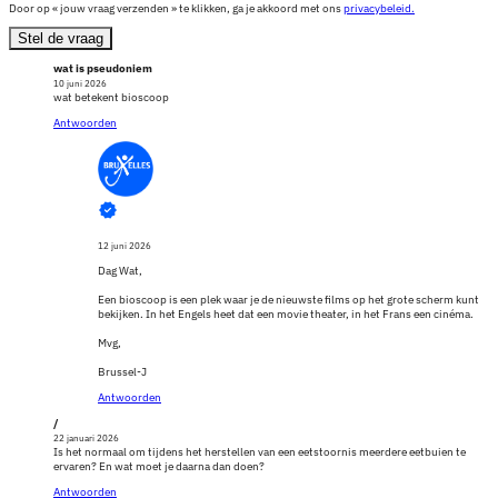
Door op « jouw vraag verzenden » te klikken, ga je akkoord met ons
privacybeleid.
Stel de vraag
wat is pseudoniem
10 juni 2026
wat betekent bioscoop
Antwoorden
12 juni 2026
Dag Wat,
Een bioscoop is een plek waar je de nieuwste films op het grote scherm kunt
bekijken. In het Engels heet dat een movie theater, in het Frans een cinéma.
Mvg,
Brussel-J
Antwoorden
/
22 januari 2026
Is het normaal om tijdens het herstellen van een eetstoornis meerdere eetbuien te
ervaren? En wat moet je daarna dan doen?
Antwoorden