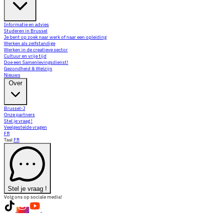
Informatie en advies
Studeren in Brussel
Je bent op zoek naar werk of naar een opleiding
Werken als zelfstandige
Werken in de creatieve sector
Cultuur en vrije tijd
Doe een Samenlevingsdienst!
Gezondheid & Welzijn
Nieuws
Over
Brussel-J
Onze partners
Stel je vraag !
Veelgestelde vragen
FR
Taal
FR
Stel je vraag !
Volg ons op sociale media!