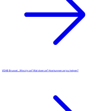
VDAB Brussel…Wie zijn ze? Wat doen ze? Hoe kunnen ze jou helpen?