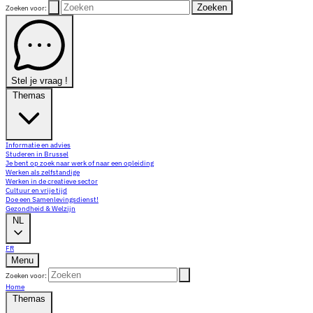
Zoeken
Zoeken voor:
Stel je vraag !
Themas
Informatie en advies
Studeren in Brussel
Je bent op zoek naar werk of naar een opleiding
Werken als zelfstandige
Werken in de creatieve sector
Cultuur en vrije tijd
Doe een Samenlevingsdienst!
Gezondheid & Welzijn
NL
FR
Menu
Zoeken voor:
Home
Themas