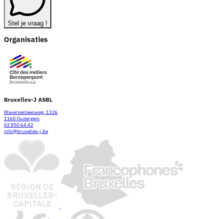
Stel je vraag !
Organisaties
Bruxelles-J ASBL
Waversesteenweg, 1326
1160 Oudergem
02 850 64 42
info@bruxelles-j.be