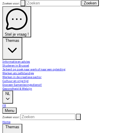
Zoeken
Zoeken voor:
Stel je vraag !
Themas
Informatie en advies
Studeren in Brussel
Je bent op zoek naar werk of naar een opleiding
Werken als zelfstandige
Werken in de creatieve sector
Cultuur en vrije tijd
Doe een Samenlevingsdienst!
Gezondheid & Welzijn
NL
FR
Menu
Zoeken voor:
Home
Themas