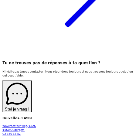
Tu ne trouves pas de réponses à ta question ?
N’hésite pas à nous contacter ! Nous répondons toujours et nous trouvons toujours quelqu’un
qui peut t’aider.
Stel je vraag !
Bruxelles-J ASBL
Waversesteenweg, 1326
1160 Oudergem
02 850 64 42