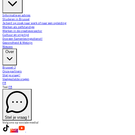
Informatie en advies
Studeren in Brussel
Je bent op zoek naar werk of naar een opleiding
Werken als zelfstandige
Werken in de creatieve sector
Cultuur en vrije tijd
Doe een Samenlevingsdienst!
Gezondheid & Welzijn
Nieuws
Over
Brussel-J
Onze partners
Stel je vraag !
Veelgestelde vragen
FR
Taal
FR
Stel je vraag !
Volg ons op sociale media!