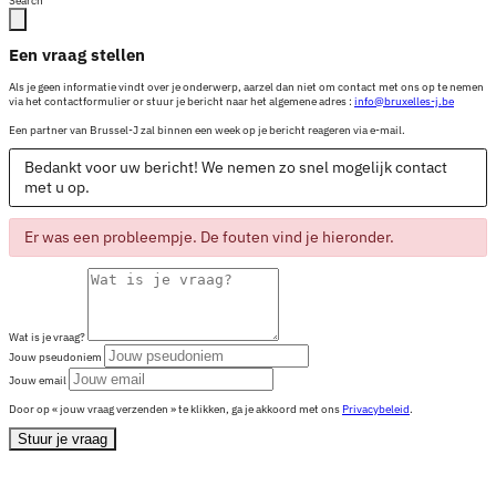
Search
Een vraag stellen
Als je geen informatie vindt over je onderwerp, aarzel dan niet om contact met ons op te nemen
via het contactformulier or stuur je bericht naar het algemene adres :
info@bruxelles-j.be
Een partner van Brussel-J zal binnen een week op je bericht reageren via e-mail.
Bedankt voor uw bericht! We nemen zo snel mogelijk contact
met u op.
Er was een probleempje. De fouten vind je hieronder.
Wat is je vraag?
Jouw pseudoniem
Jouw email
Door op « jouw vraag verzenden » te klikken, ga je akkoord met ons
Privacybeleid
.
Stuur je vraag