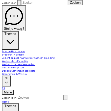
Zoeken
Zoeken voor:
Stel je vraag !
Themas
Informatie en advies
Studeren in Brussel
Je bent op zoek naar werk of naar een opleiding
Werken als zelfstandige
Werken in de creatieve sector
Cultuur en vrije tijd
Doe een Samenlevingsdienst!
Gezondheid & Welzijn
NL
FR
Menu
Zoeken voor:
Home
Themas