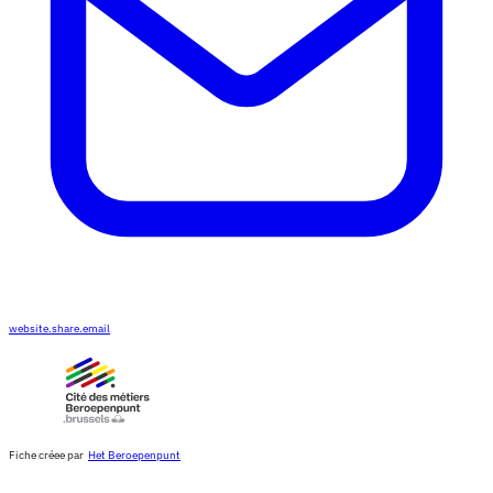
website.share.email
Fiche créee par
Het Beroepenpunt