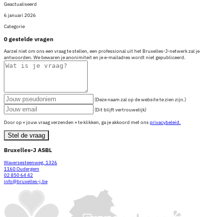
Geactualiseerd
6 januari 2026
Categorie
0 gestelde vragen
Aarzel niet om ons een vraag te stellen, een professional uit het Bruxelles-J-netwerk zal je
antwoorden. We bewaren je anonimiteit en je e-mailadres wordt niet gepubliceerd.
(Deze naam zal op de website te zien zijn.)
(Dit blijft vertrouwelijk)
Door op « jouw vraag verzenden » te klikken, ga je akkoord met ons
privacybeleid.
Stel de vraag
Bruxelles-J ASBL
Waversesteenweg, 1326
1160 Oudergem
02 850 64 42
info@bruxelles-j.be