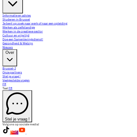
Informatie en advies
Studeren in Brussel
Je bent op zoek naar werk of naar een opleiding
Werken als zelfstandige
Werken in de creatieve sector
Cultuur en vrije tijd
Doe een Samenlevingsdienst!
Gezondheid & Welzijn
Nieuws
Over
Brussel-J
Onze partners
Stel je vraag !
Veelgestelde vragen
FR
Taal
FR
Stel je vraag !
Volg ons op sociale media!