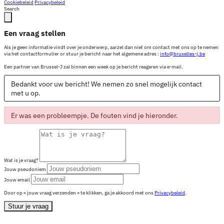
Cookiebeleid
Privacybeleid
Search
Een vraag stellen
Als je geen informatie vindt over je onderwerp, aarzel dan niet om contact met ons op te nemen
via het contactformulier or stuur je bericht naar het algemene adres :
info@bruxelles-j.be
Een partner van Brussel-J zal binnen een week op je bericht reageren via e-mail.
Bedankt voor uw bericht! We nemen zo snel mogelijk contact
met u op.
Er was een probleempje. De fouten vind je hieronder.
Wat is je vraag?
Jouw pseudoniem
Jouw email
Door op « jouw vraag verzenden » te klikken, ga je akkoord met ons
Privacybeleid
.
Stuur je vraag