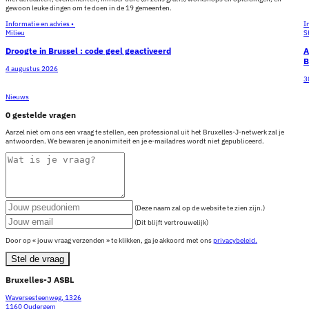
gewoon leuke dingen om te doen in de 19 gemeenten.
Informatie en advies •
I
Milieu
S
Droogte in Brussel : code geel geactiveerd
A
B
4 augustus 2026
3
Nieuws
0 gestelde vragen
Aarzel niet om ons een vraag te stellen, een professional uit het Bruxelles-J-netwerk zal je
antwoorden. We bewaren je anonimiteit en je e-mailadres wordt niet gepubliceerd.
(Deze naam zal op de website te zien zijn.)
(Dit blijft vertrouwelijk)
Door op « jouw vraag verzenden » te klikken, ga je akkoord met ons
privacybeleid.
Stel de vraag
Bruxelles-J ASBL
Waversesteenweg, 1326
1160 Oudergem