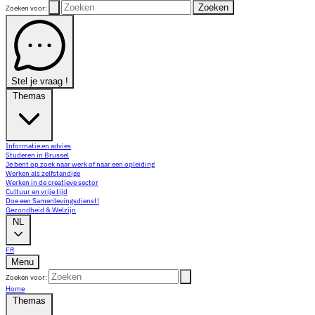
Zoeken
Zoeken voor:
Stel je vraag !
Themas
Informatie en advies
Studeren in Brussel
Je bent op zoek naar werk of naar een opleiding
Werken als zelfstandige
Werken in de creatieve sector
Cultuur en vrije tijd
Doe een Samenlevingsdienst!
Gezondheid & Welzijn
NL
FR
Menu
Zoeken voor:
Home
Themas