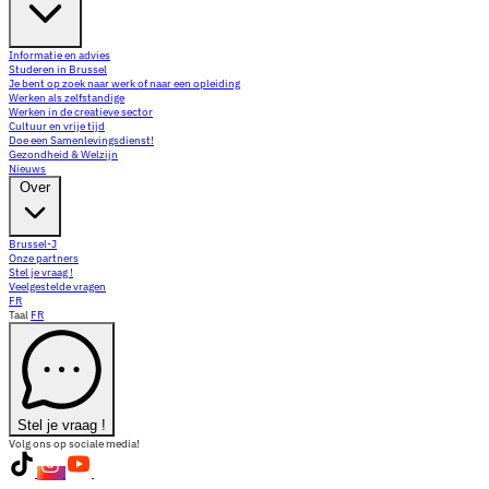
Informatie en advies
Studeren in Brussel
Je bent op zoek naar werk of naar een opleiding
Werken als zelfstandige
Werken in de creatieve sector
Cultuur en vrije tijd
Doe een Samenlevingsdienst!
Gezondheid & Welzijn
Nieuws
Over
Brussel-J
Onze partners
Stel je vraag !
Veelgestelde vragen
FR
Taal
FR
Stel je vraag !
Volg ons op sociale media!