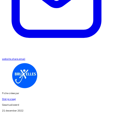
website.share.email
Fiche créee par
Stel je vraag
Geactualiseerd
21 december 2022