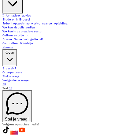
Informatie en advies
Studeren in Brussel
Je bent op zoek naar werk of naar een opleiding
Werken als zelfstandige
Werken in de creatieve sector
Cultuur en vrije tijd
Doe een Samenlevingsdienst!
Gezondheid & Welzijn
Nieuws
Over
Brussel-J
Onze partners
Stel je vraag !
Veelgestelde vragen
FR
Taal
FR
Stel je vraag !
Volg ons op sociale media!