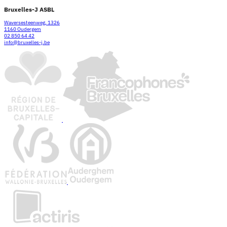
Bruxelles-J ASBL
Waversesteenweg, 1326
1160 Oudergem
02 850 64 42
info@bruxelles-j.be