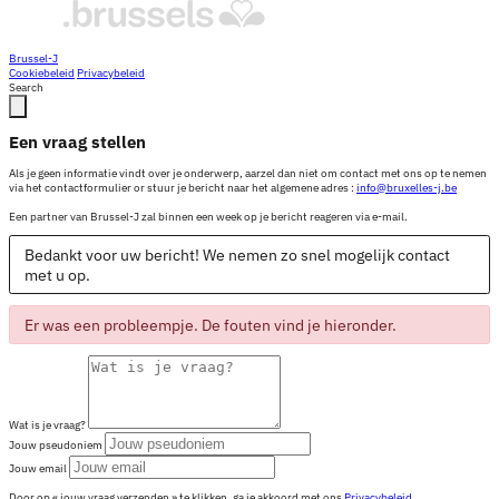
Brussel-J
Cookiebeleid
Privacybeleid
Search
Een vraag stellen
Als je geen informatie vindt over je onderwerp, aarzel dan niet om contact met ons op te nemen
via het contactformulier or stuur je bericht naar het algemene adres :
info@bruxelles-j.be
Een partner van Brussel-J zal binnen een week op je bericht reageren via e-mail.
Bedankt voor uw bericht! We nemen zo snel mogelijk contact
met u op.
Er was een probleempje. De fouten vind je hieronder.
Wat is je vraag?
Jouw pseudoniem
Jouw email
Door op « jouw vraag verzenden » te klikken, ga je akkoord met ons
Privacybeleid
.