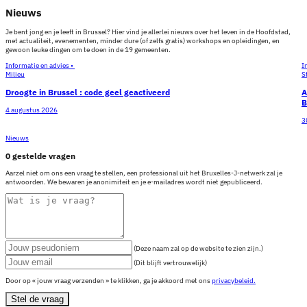
Nieuws
Je bent jong en je leeft in Brussel? Hier vind je allerlei nieuws over het leven in de Hoofdstad,
met actualiteit, evenementen, minder dure (of zelfs gratis) workshops en opleidingen, en
gewoon leuke dingen om te doen in de 19 gemeenten.
Informatie en advies •
I
Milieu
S
Droogte in Brussel : code geel geactiveerd
A
B
4 augustus 2026
3
Nieuws
0 gestelde vragen
Aarzel niet om ons een vraag te stellen, een professional uit het Bruxelles-J-netwerk zal je
antwoorden. We bewaren je anonimiteit en je e-mailadres wordt niet gepubliceerd.
(Deze naam zal op de website te zien zijn.)
(Dit blijft vertrouwelijk)
Door op « jouw vraag verzenden » te klikken, ga je akkoord met ons
privacybeleid.
Stel de vraag