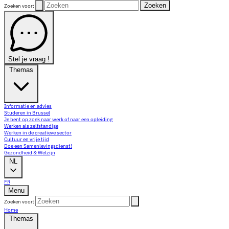
Zoeken
Zoeken voor:
Stel je vraag !
Themas
Informatie en advies
Studeren in Brussel
Je bent op zoek naar werk of naar een opleiding
Werken als zelfstandige
Werken in de creatieve sector
Cultuur en vrije tijd
Doe een Samenlevingsdienst!
Gezondheid & Welzijn
NL
FR
Menu
Zoeken voor:
Home
Themas