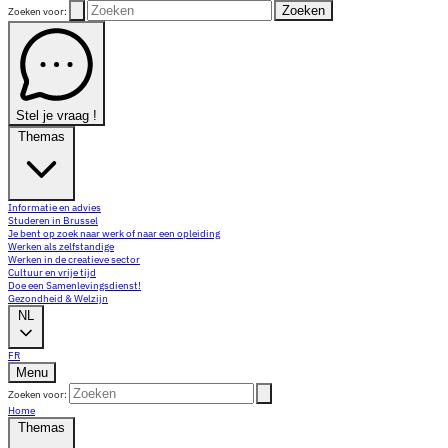
Zoeken
Zoeken voor:
Stel je vraag !
Themas
Informatie en advies
Studeren in Brussel
Je bent op zoek naar werk of naar een opleiding
Werken als zelfstandige
Werken in de creatieve sector
Cultuur en vrije tijd
Doe een Samenlevingsdienst!
Gezondheid & Welzijn
NL
FR
Menu
Zoeken voor:
Home
Themas