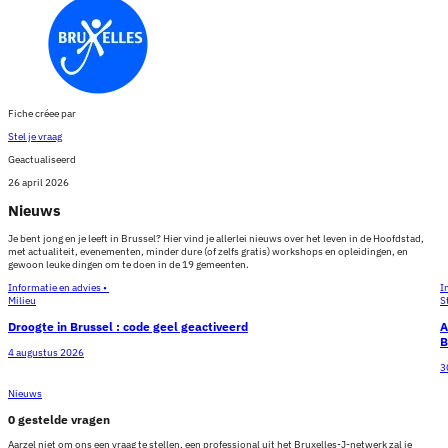
Fiche créee par
Stel je vraag
Geactualiseerd
26 april 2026
Nieuws
Je bent jong en je leeft in Brussel? Hier vind je allerlei nieuws over het leven in de Hoofdstad,
met actualiteit, evenementen, minder dure (of zelfs gratis) workshops en opleidingen, en
gewoon leuke dingen om te doen in de 19 gemeenten.
Informatie en advies •
I
Milieu
S
Droogte in Brussel : code geel geactiveerd
A
B
4 augustus 2026
3
Nieuws
0 gestelde vragen
Aarzel niet om ons een vraag te stellen, een professional uit het Bruxelles-J-netwerk zal je