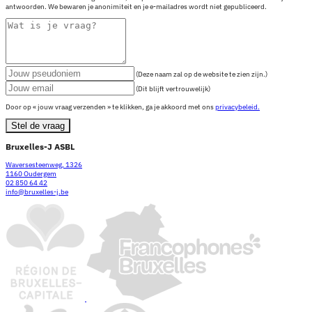
antwoorden. We bewaren je anonimiteit en je e-mailadres wordt niet gepubliceerd.
(Deze naam zal op de website te zien zijn.)
(Dit blijft vertrouwelijk)
Door op « jouw vraag verzenden » te klikken, ga je akkoord met ons
privacybeleid.
Stel de vraag
Bruxelles-J ASBL
Waversesteenweg, 1326
1160 Oudergem
02 850 64 42
info@bruxelles-j.be