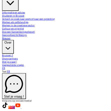
Informatie en advies
Studeren in Brussel
Je bent op zoek naar werk of naar een opleiding
Werken als zelfstandige
Werken in de creatieve sector
Cultuur en vrije tijd
Doe een Samenlevingsdienst!
Gezondheid & Welzijn
Nieuws
Over
Brussel-J
Onze partners
Stel je vraag !
Veelgestelde vragen
FR
Taal
FR
Stel je vraag !
Volg ons op sociale media!