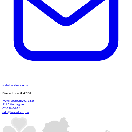
website.share.email
Bruxelles-J ASBL
Waversesteenweg, 1326
1160 Oudergem
02 850 64 42
info@bruxelles-j.be