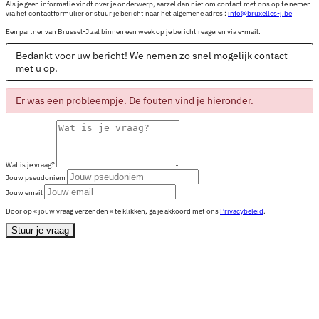
Als je geen informatie vindt over je onderwerp, aarzel dan niet om contact met ons op te nemen
via het contactformulier or stuur je bericht naar het algemene adres :
info@bruxelles-j.be
Een partner van Brussel-J zal binnen een week op je bericht reageren via e-mail.
Bedankt voor uw bericht! We nemen zo snel mogelijk contact
met u op.
Er was een probleempje. De fouten vind je hieronder.
Wat is je vraag?
Jouw pseudoniem
Jouw email
Door op « jouw vraag verzenden » te klikken, ga je akkoord met ons
Privacybeleid
.
Stuur je vraag