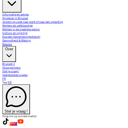
Informatie en advies
Studeren in Brussel
Je bent op zoek naar werk of naar een opleiding
Werken als zelfstandige
Werken in de creatieve sector
Cultuur en vrije tijd
Doe een Samenlevingsdienst!
Gezondheid & Welzijn
Nieuws
Over
Brussel-J
Onze partners
Stel je vraag !
Veelgestelde vragen
FR
Taal
FR
Stel je vraag !
Volg ons op sociale media!