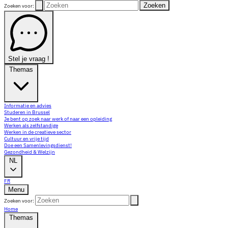
Zoeken
Zoeken voor:
Stel je vraag !
Themas
Informatie en advies
Studeren in Brussel
Je bent op zoek naar werk of naar een opleiding
Werken als zelfstandige
Werken in de creatieve sector
Cultuur en vrije tijd
Doe een Samenlevingsdienst!
Gezondheid & Welzijn
NL
FR
Menu
Zoeken voor:
Home
Themas