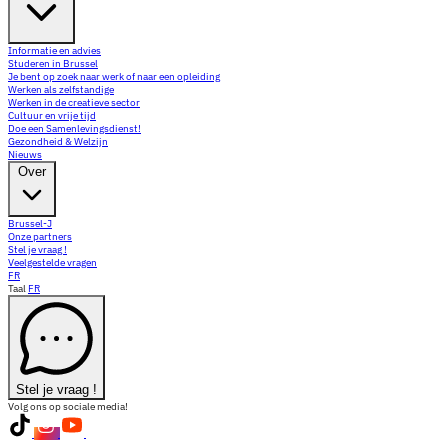
Informatie en advies
Studeren in Brussel
Je bent op zoek naar werk of naar een opleiding
Werken als zelfstandige
Werken in de creatieve sector
Cultuur en vrije tijd
Doe een Samenlevingsdienst!
Gezondheid & Welzijn
Nieuws
Over
Brussel-J
Onze partners
Stel je vraag !
Veelgestelde vragen
FR
Taal
FR
Stel je vraag !
Volg ons op sociale media!