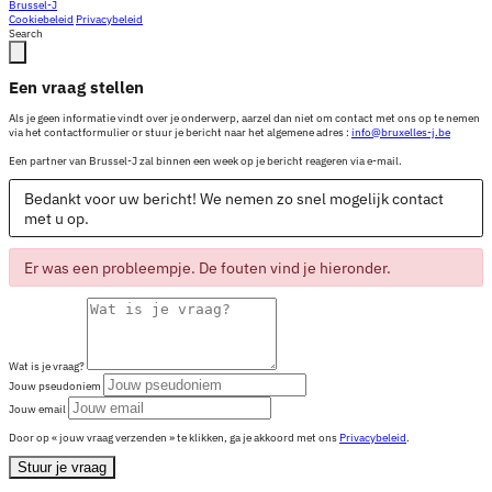
Brussel-J
Cookiebeleid
Privacybeleid
Search
Een vraag stellen
Als je geen informatie vindt over je onderwerp, aarzel dan niet om contact met ons op te nemen
via het contactformulier or stuur je bericht naar het algemene adres :
info@bruxelles-j.be
Een partner van Brussel-J zal binnen een week op je bericht reageren via e-mail.
Bedankt voor uw bericht! We nemen zo snel mogelijk contact
met u op.
Er was een probleempje. De fouten vind je hieronder.
Wat is je vraag?
Jouw pseudoniem
Jouw email
Door op « jouw vraag verzenden » te klikken, ga je akkoord met ons
Privacybeleid
.
Stuur je vraag