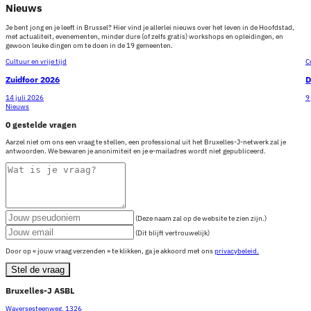
Nieuws
Je bent jong en je leeft in Brussel? Hier vind je allerlei nieuws over het leven in de Hoofdstad,
met actualiteit, evenementen, minder dure (of zelfs gratis) workshops en opleidingen, en
gewoon leuke dingen om te doen in de 19 gemeenten.
Cultuur en vrije tijd
C
Zuidfoor 2026
D
14 juli 2026
9
Nieuws
0 gestelde vragen
Aarzel niet om ons een vraag te stellen, een professional uit het Bruxelles-J-netwerk zal je
antwoorden. We bewaren je anonimiteit en je e-mailadres wordt niet gepubliceerd.
(Deze naam zal op de website te zien zijn.)
(Dit blijft vertrouwelijk)
Door op « jouw vraag verzenden » te klikken, ga je akkoord met ons
privacybeleid.
Stel de vraag
Bruxelles-J ASBL
Waversesteenweg, 1326