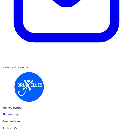
website.share.email
Fiche créee par
Stel je vraag
Geactualiseerd
1 juli 2025