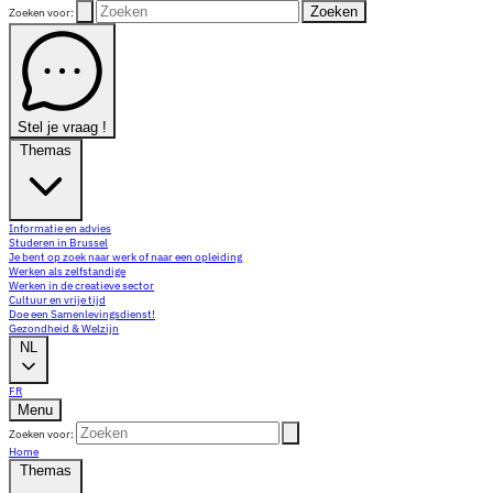
Zoeken
Zoeken voor:
Stel je vraag !
Themas
Informatie en advies
Studeren in Brussel
Je bent op zoek naar werk of naar een opleiding
Werken als zelfstandige
Werken in de creatieve sector
Cultuur en vrije tijd
Doe een Samenlevingsdienst!
Gezondheid & Welzijn
NL
FR
Menu
Zoeken voor:
Home
Themas