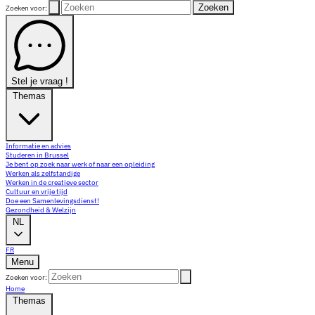
Zoeken
Zoeken voor:
Stel je vraag !
Themas
Informatie en advies
Studeren in Brussel
Je bent op zoek naar werk of naar een opleiding
Werken als zelfstandige
Werken in de creatieve sector
Cultuur en vrije tijd
Doe een Samenlevingsdienst!
Gezondheid & Welzijn
NL
FR
Menu
Zoeken voor:
Home
Themas