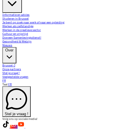
Informatie en advies
Studeren in Brussel
Je bent op zoek naar werk of naar een opleiding
Werken als zelfstandige
Werken in de creatieve sector
Cultuur en vrije tijd
Doe een Samenlevingsdienst!
Gezondheid & Welzijn
Nieuws
Over
Brussel-J
Onze partners
Stel je vraag !
Veelgestelde vragen
FR
Taal
FR
Stel je vraag !
Volg ons op sociale media!