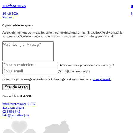
Zuidfoor 2026
D
14 juli 2026
9
Nieuws
0 gestelde vragen
Aarzel niet om ons een vraag te stellen, een professional uit het Bruxelles-J-netwerk zal je
antwoorden. We bewaren je anonimiteit en je e-mailadres wordt niet gepubliceerd.
(Deze naam zal op de website te zien zijn.)
(Dit blijft vertrouwelijk)
Door op « jouw vraag verzenden » te klikken, ga je akkoord met ons
privacybeleid.
Stel de vraag
Bruxelles-J ASBL
Waversesteenweg, 1326
1160 Oudergem
02 850 64 42
info@bruxelles-j.be