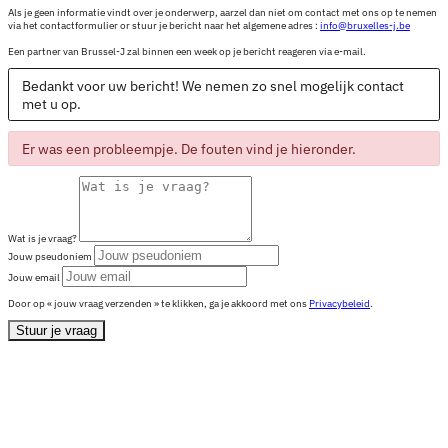
Als je geen informatie vindt over je onderwerp, aarzel dan niet om contact met ons op te nemen
via het contactformulier or stuur je bericht naar het algemene adres :
info@bruxelles-j.be
Een partner van Brussel-J zal binnen een week op je bericht reageren via e-mail.
Bedankt voor uw bericht! We nemen zo snel mogelijk contact
met u op.
Er was een probleempje. De fouten vind je hieronder.
Wat is je vraag?
Jouw pseudoniem
Jouw email
Door op « jouw vraag verzenden » te klikken, ga je akkoord met ons
Privacybeleid
.
Stuur je vraag