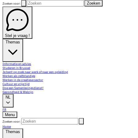
Zoeken
Zoeken voor:
Stel je vraag !
Themas
Informatie en advies
Studeren in Brussel
Je bent op zoek naar werk of naar een opleiding
Werken als zelfstandige
Werken in de creatieve sector
Cultuur en vrije tijd
Doe een Samenlevingsdienst!
Gezondheid & Welzijn
NL
FR
Menu
Zoeken voor:
Home
Themas