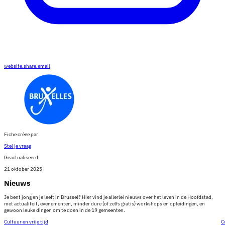
website.share.email
Fiche créee par
Stel je vraag
Geactualiseerd
21 oktober 2025
Nieuws
Je bent jong en je leeft in Brussel? Hier vind je allerlei nieuws over het leven in de Hoofdstad,
met actualiteit, evenementen, minder dure (of zelfs gratis) workshops en opleidingen, en
gewoon leuke dingen om te doen in de 19 gemeenten.
Cultuur en vrije tijd
C