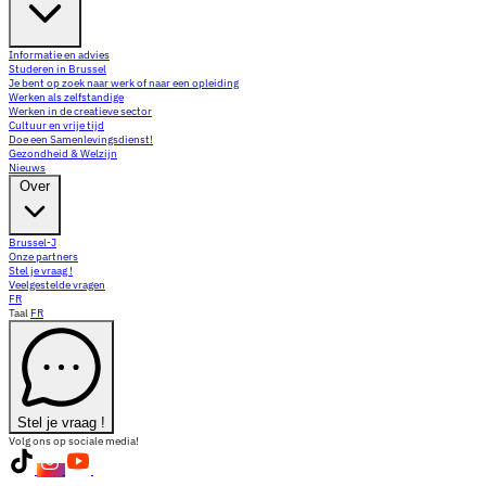
Informatie en advies
Studeren in Brussel
Je bent op zoek naar werk of naar een opleiding
Werken als zelfstandige
Werken in de creatieve sector
Cultuur en vrije tijd
Doe een Samenlevingsdienst!
Gezondheid & Welzijn
Nieuws
Over
Brussel-J
Onze partners
Stel je vraag !
Veelgestelde vragen
FR
Taal
FR
Stel je vraag !
Volg ons op sociale media!