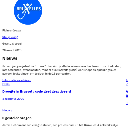
Fiche créee par
Stel je vraag
Geactualiseerd
28 maart 2025
Nieuws
Je bent jong en je leeft in Brussel? Hier vind je allerlei nieuws over het leven in de Hoofdstad,
met actualiteit, evenementen, minder dure (of zelfs gratis) workshops en opleidingen, en
gewoon leuke dingen om te doen in de 19 gemeenten.
Informatie en advies •
I
Milieu
S
Droogte in Brussel : code geel geactiveerd
A
B
4 augustus 2026
3
Nieuws
0 gestelde vragen
Aarzel niet om ons een vraag te stellen, een professional uit het Bruxelles-J-netwerk zal je