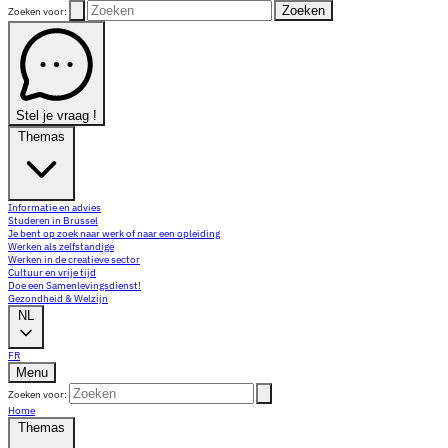
Zoeken
Zoeken voor:
Stel je vraag !
Themas
Informatie en advies
Studeren in Brussel
Je bent op zoek naar werk of naar een opleiding
Werken als zelfstandige
Werken in de creatieve sector
Cultuur en vrije tijd
Doe een Samenlevingsdienst!
Gezondheid & Welzijn
NL
FR
Menu
Zoeken voor:
Home
Themas