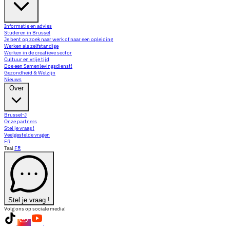
Informatie en advies
Studeren in Brussel
Je bent op zoek naar werk of naar een opleiding
Werken als zelfstandige
Werken in de creatieve sector
Cultuur en vrije tijd
Doe een Samenlevingsdienst!
Gezondheid & Welzijn
Nieuws
Over
Brussel-J
Onze partners
Stel je vraag !
Veelgestelde vragen
FR
Taal
FR
Stel je vraag !
Volg ons op sociale media!