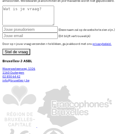
antwoorden. We bewaren je anonimiteit en je e-mailadres wordt niet gepubliceerd.
(Deze naam zal op de website te zien zijn.)
(Dit blijft vertrouwelijk)
Door op « jouw vraag verzenden » te klikken, ga je akkoord met ons
privacybeleid.
Stel de vraag
Bruxelles-J ASBL
Waversesteenweg, 1326
1160 Oudergem
02 850 64 42
info@bruxelles-j.be