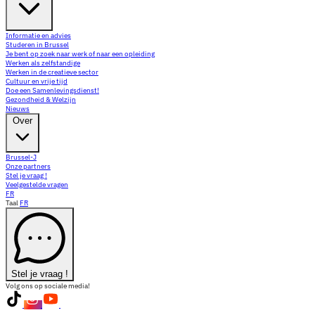
Informatie en advies
Studeren in Brussel
Je bent op zoek naar werk of naar een opleiding
Werken als zelfstandige
Werken in de creatieve sector
Cultuur en vrije tijd
Doe een Samenlevingsdienst!
Gezondheid & Welzijn
Nieuws
Over
Brussel-J
Onze partners
Stel je vraag !
Veelgestelde vragen
FR
Taal
FR
Stel je vraag !
Volg ons op sociale media!