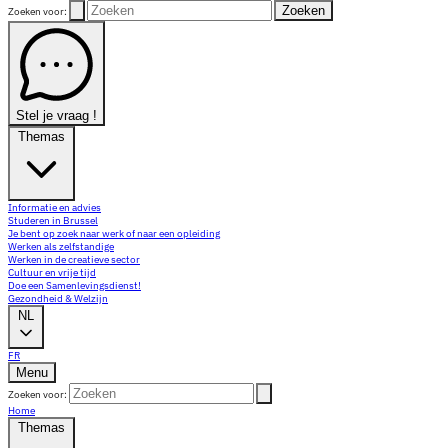
Zoeken
Zoeken voor:
Stel je vraag !
Themas
Informatie en advies
Studeren in Brussel
Je bent op zoek naar werk of naar een opleiding
Werken als zelfstandige
Werken in de creatieve sector
Cultuur en vrije tijd
Doe een Samenlevingsdienst!
Gezondheid & Welzijn
NL
FR
Menu
Zoeken voor:
Home
Themas